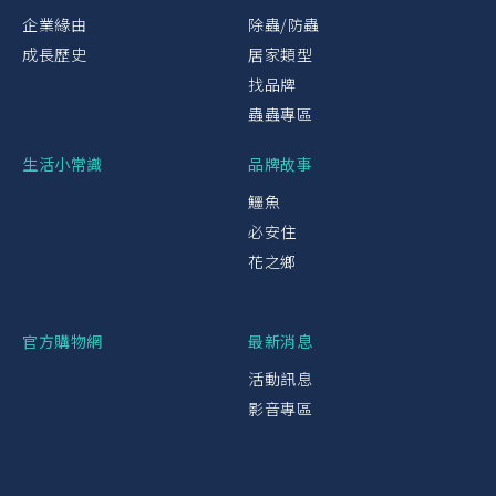
企業緣由
除蟲/防蟲
成長歷史
居家類型
找品牌
蟲蟲專區
生活小常識
品牌故事
鱷魚
必安住
花之鄉
官方購物網
最新消息
活動訊息
影音專區