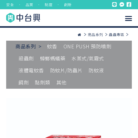
安全 ． 品質 ． 制度 ． 創新
商品系列
蟲蟲專區
商品系列 >
蚊香
ONE PUSH 預防噴劑
殺蟲劑
蟑螂螞蟻藥
水蒸式/氣霧式
液體電蚊香
防蚊片/防蟲片
防蚊液
餌劑
黏劑類
其他