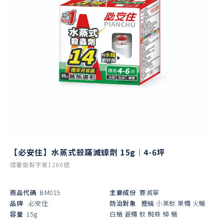
【必安住】水蒸式殺蹣滅蟑劑 15g｜4-6坪
環署衛製字第1260號
商品代碼
BM015
主要成份
賽滅寧
品牌
必安住
防治對象
塵螨
小黑蚊
果蠅
火蟻
容量
15g
白蟻
蒼蠅
蚊
蜘蛛
蟑
蟻