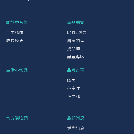
關於中台興
商品總覽
企業緣由
除蟲/防蟲
成長歷史
居家類型
找品牌
蟲蟲專區
生活小常識
品牌故事
鱷魚
必安住
花之鄉
官方購物網
最新消息
活動訊息