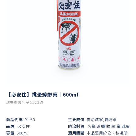
【必安住】跳蚤蟑螂藥｜600ml
環署衛製字第1123號
商品代碼
BH60
主要成份
異治滅寧,賽酚寧
品牌
必安住
防治對象
火蟻
蒼蠅
蚊
蟑
蟻
跳蚤
容量
600ml
適用範圍
本品適用於公、私場所