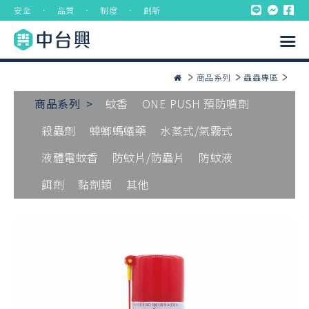
安全 ． 品質 ． 制度 ． 創新
商品系列
蟲蟲專區
商品系列 >
蚊香
ONE PUSH 預防噴劑
殺蟲劑
蟑螂螞蟻藥
水蒸式/氣霧式
液體電蚊香
防蚊片/防蟲片
防蚊液
餌劑
黏劑類
其他