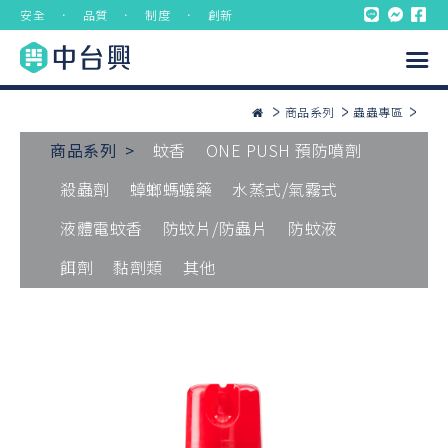
安全 ． 品質 ． 制度 ． 創新
商品系列
蟲蟲專區
商品系列 >
蚊香
ONE PUSH 預防噴劑
殺蟲劑
蟑螂螞蟻藥
水蒸式/氣霧式
液體電蚊香
防蚊片/防蟲片
防蚊液
餌劑
黏劑類
其他