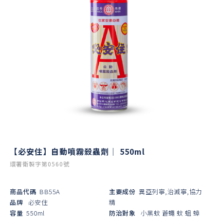
【必安住】自動噴霧殺蟲劑｜ 550ml
環署衛製字第0560號
商品代碼
BB55A
主要成份
異亞列寧,治滅寧,協力
品牌
必安住
精
容量
550ml
防治對象
小黑蚊
蒼蠅
蚊
蛆
蟑