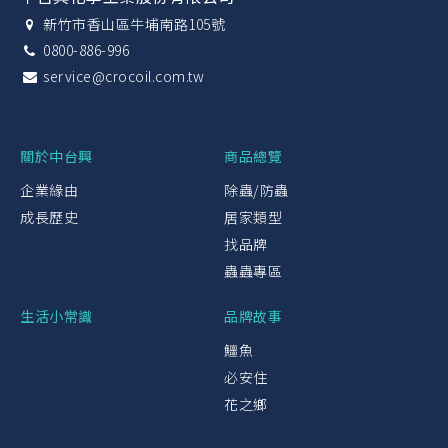
新竹市香山區牛埔南路105號
0800-886-996
service@crocoil.com.tw
關於中台興
商品總覽
企業緣由
除蟲/防蟲
成長歷史
居家類型
找品牌
蟲蟲專區
生活小常識
品牌故事
鱷魚
必安住
花之鄉