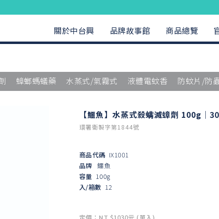
關於中台興
品牌故事館
商品總覽
劑
蟑螂螞蟻藥
水蒸式/氣霧式
液體電蚊香
防蚊片/防
【鱷魚】水蒸式殺螨滅蟑劑 100g｜30
環署衛製字第1844號
商品代碼
IX1001
品牌
鱷魚
容量
100g
入/箱數
12
定價：NT $1030元 (單入)