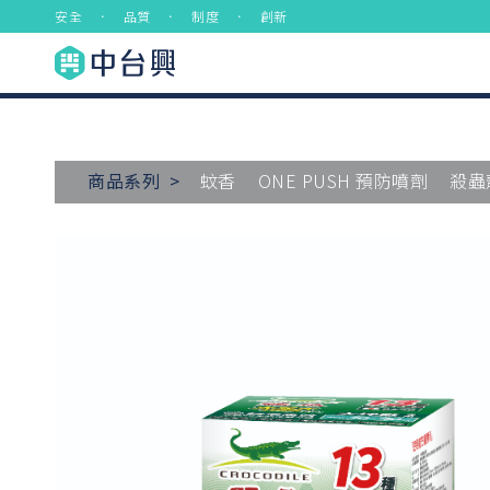
安全 ． 品質 ． 制度 ． 創新
商品系列 >
蚊香
ONE PUSH 預防噴劑
殺蟲