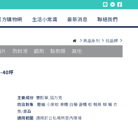
官方購物網
生活小常識
最新消息
聯絡我們
商品系列
找品牌
蟲片
防蚊液
餌劑
黏劑類
其他
-40坪
主要成份
賽酚寧,協力克
防治對象
塵螨
小黑蚊
果蠅
白蟻
蒼蠅
蚊
蜘蛛
蟑
蟻
衣
魚/書蝨
適用範圍
適用於公私場所室內環境