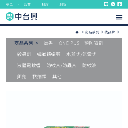
安全 ． 品質 ． 制度 ． 創新
商品系列
找品牌
商品系列 >
蚊香
ONE PUSH 預防噴劑
殺蟲劑
蟑螂螞蟻藥
水蒸式/氣霧式
液體電蚊香
防蚊片/防蟲片
防蚊液
餌劑
黏劑類
其他