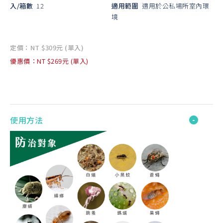
入/箱數
12
適用範圍
適用於公私場所室內環
境
定價：NT $309元 (單入)
優惠價：NT $269元 (單入)
使用方法