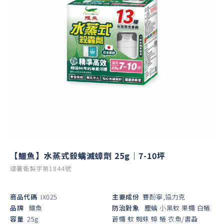
【鱷魚】水蒸式殺螨滅蟑劑 25g｜7-10坪
環署衛製字第1844號
商品代碼
IX025
主要成份
賽酚寧,協力克
品牌
鱷魚
防治對象
塵螨
小黑蚊
果蠅
白蟻
容量
25g
蒼蠅
蚊
蜘蛛
蟑
蟻
衣魚/書蝨