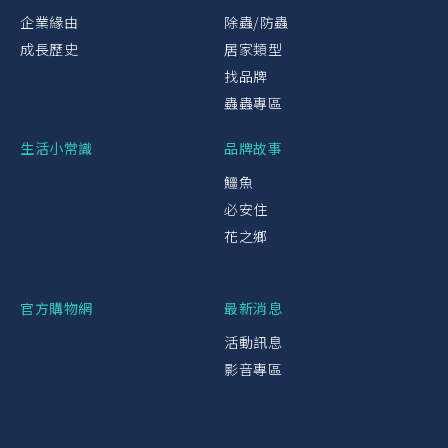
企業緣由
除蟲/防蟲
成長歷史
居家類型
找品牌
蟲蟲專區
生活小常識
品牌故事
鱷魚
必安住
花之鄉
官方購物網
最新消息
活動訊息
影音專區