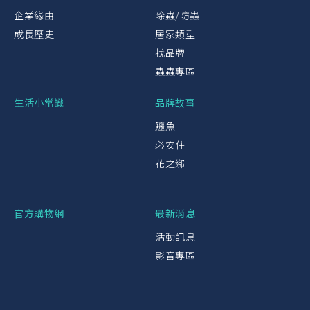
企業緣由
除蟲/防蟲
成長歷史
居家類型
找品牌
蟲蟲專區
生活小常識
品牌故事
鱷魚
必安住
花之鄉
官方購物網
最新消息
活動訊息
影音專區