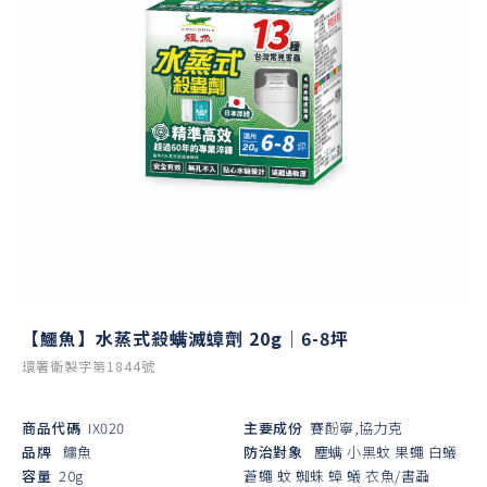
【鱷魚】水蒸式殺螨滅蟑劑 20g｜6-8坪
環署衛製字第1844號
商品代碼
IX020
主要成份
賽酚寧,協力克
品牌
鱷魚
防治對象
塵螨
小黑蚊
果蠅
白蟻
容量
20g
蒼蠅
蚊
蜘蛛
蟑
蟻
衣魚/書蝨