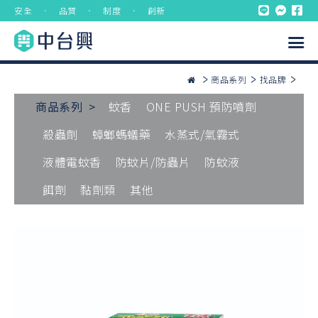
安全 ． 品質 ． 制度 ． 創新
商品系列
找品牌
商品系列 >
蚊香
ONE PUSH 預防噴劑
殺蟲劑
蟑螂螞蟻藥
水蒸式/氣霧式
液體電蚊香
防蚊片/防蟲片
防蚊液
餌劑
黏劑類
其他