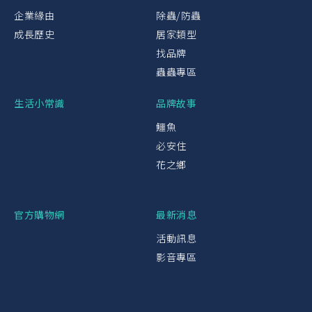
企業緣由
除蟲/防蟲
成長歷史
居家類型
找品牌
蟲蟲專區
生活小常識
品牌故事
鱷魚
必安住
花之鄉
官方購物網
最新消息
活動訊息
影音專區