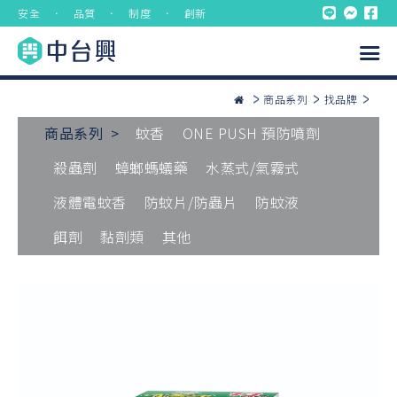
安全 ． 品質 ． 制度 ． 創新
商品系列
找品牌
商品系列 >
蚊香
ONE PUSH 預防噴劑
殺蟲劑
蟑螂螞蟻藥
水蒸式/氣霧式
液體電蚊香
防蚊片/防蟲片
防蚊液
餌劑
黏劑類
其他