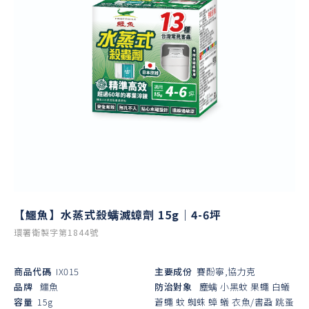
【鱷魚】水蒸式殺螨滅蟑劑 15g｜4-6坪
環署衛製字第1844號
商品代碼
IX015
主要成份
賽酚寧,協力克
品牌
鱷魚
防治對象
塵螨
小黑蚊
果蠅
白蟻
容量
15g
蒼蠅
蚊
蜘蛛
蟑
蟻
衣魚/書蝨
跳蚤