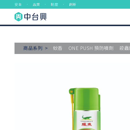
安全 ． 品質 ． 制度 ． 創新
商品系列 >
蚊香
ONE PUSH 預防噴劑
殺蟲