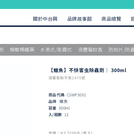
關於中台興
品牌故事館
商品總覽
劑
蟑螂螞蟻藥
水蒸式/氣霧式
液體電蚊香
防蚊片/防
【鱷魚】不快害虫除蟲劑｜ 300ml
環署衛製字第2479號
商品代碼
CSWP3001
品牌
鱷魚
容量
300ml
入/箱數
12
定價：NT $269元 (單入)