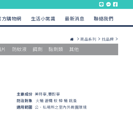
官方購物網
生活小常識
最新消息
聯絡我們
商品系列
找品牌
蟲片
防蚊液
餌劑
黏劑類
其他
主要成份
美特寧,賽酚寧
防治對象
火蟻
蒼蠅
蚊
蟑
蟻
跳蚤
適用範圍
公、私場所之室內外周圍環境