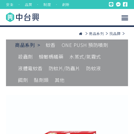
安全 ． 品質 ． 制度 ． 創新
商品系列
找品牌
商品系列 >
蚊香
ONE PUSH 預防噴劑
殺蟲劑
蟑螂螞蟻藥
水蒸式/氣霧式
液體電蚊香
防蚊片/防蟲片
防蚊液
餌劑
黏劑類
其他