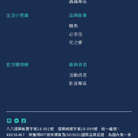
蟲蟲專區
生活小常識
品牌故事
鱷魚
必安住
花之鄉
官方購物網
最新消息
活動訊息
影音專區
八八環藥販賣字第18-001號 環藥病媒字第18-099號 統一編號：
46036467 榮獲得MIT微笑標章及ISO9001國際品質認證 為國內第一家