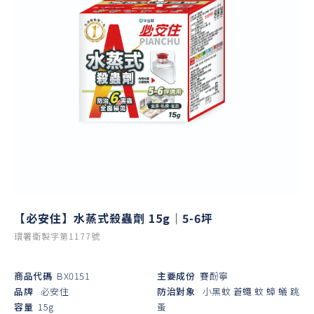
【必安住】水蒸式殺蟲劑 15g｜5-6坪
環署衛製字第1177號
商品代碼
BX0151
主要成份
賽酚寧
品牌
必安住
防治對象
小黑蚊
蒼蠅
蚊
蟑
蟻
跳
容量
15g
蚤