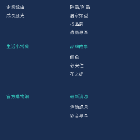
企業緣由
除蟲/防蟲
成長歷史
居家類型
找品牌
蟲蟲專區
生活小常識
品牌故事
鱷魚
必安住
花之鄉
官方購物網
最新消息
活動訊息
影音專區