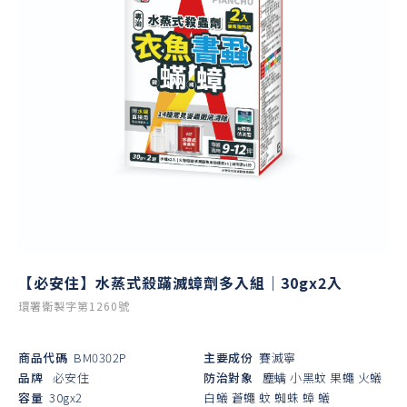
【必安住】水蒸式殺蹣滅蟑劑多入組｜30gx2入
環署衛製字第1260號
商品代碼
BM0302P
主要成份
賽滅寧
品牌
必安住
防治對象
塵螨
小黑蚊
果蠅
火蟻
容量
30gx2
白蟻
蒼蠅
蚊
蜘蛛
蟑
蟻