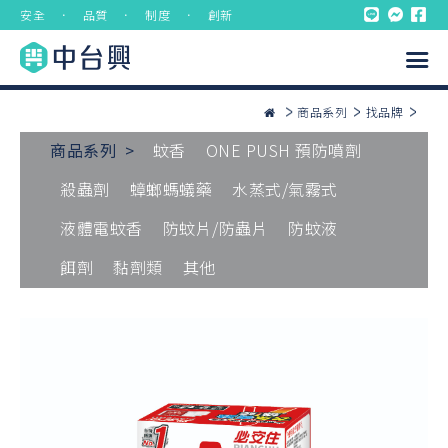
安全 ． 品質 ． 制度 ． 創新
商品系列
找品牌
商品系列 >
蚊香
ONE PUSH 預防噴劑
殺蟲劑
蟑螂螞蟻藥
水蒸式/氣霧式
液體電蚊香
防蚊片/防蟲片
防蚊液
餌劑
黏劑類
其他