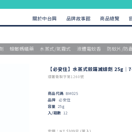
關於中台興
品牌故事館
商品總覽
劑
蟑螂螞蟻藥
水蒸式/氣霧式
液體電蚊香
防蚊片/防
【必安住】水蒸式殺蹣滅蟑劑 25g｜7-
環署衛製字第1260號
商品代碼
BM025
品牌
必安住
容量
25g
入/箱數
12
定價：NT $309元 (單入)