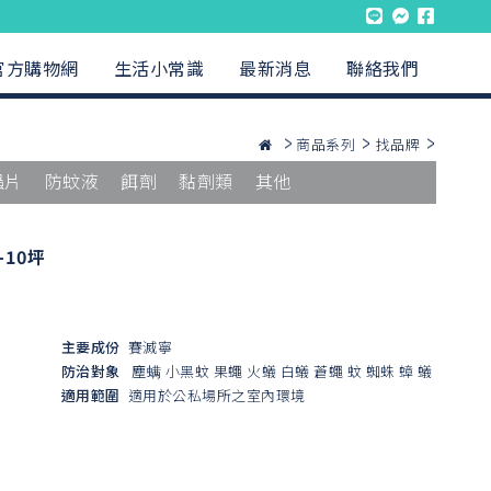
官方購物網
生活小常識
最新消息
聯絡我們
商品系列
找品牌
蟲片
防蚊液
餌劑
黏劑類
其他
10坪
主要成份
賽滅寧
防治對象
塵螨
小黑蚊
果蠅
火蟻
白蟻
蒼蠅
蚊
蜘蛛
蟑
蟻
適用範圍
適用於公私場所之室內環境