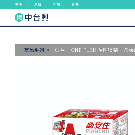
安全 ． 品質 ． 制度 ． 創新
商品系列 >
蚊香
ONE PUSH 預防噴劑
殺蟲