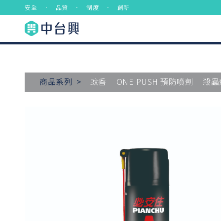
安全 ． 品質 ． 制度 ． 創新
商品系列 >
蚊香
ONE PUSH 預防噴劑
殺蟲