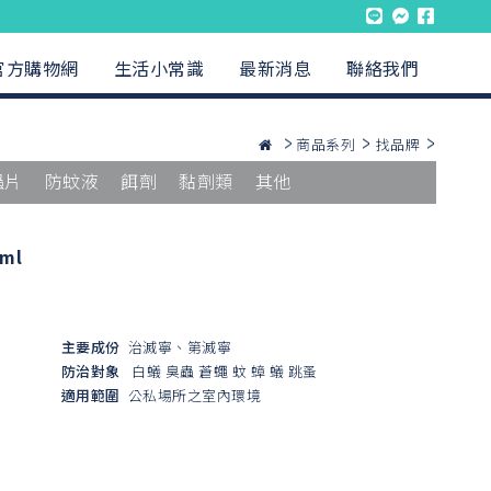
官方購物網
生活小常識
最新消息
聯絡我們
商品系列
找品牌
蟲片
防蚊液
餌劑
黏劑類
其他
ml
主要成份
治滅寧、第滅寧
防治對象
白蟻
臭蟲
蒼蠅
蚊
蟑
蟻
跳蚤
適用範圍
公私場所之室內環境