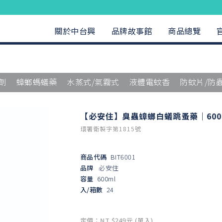
關於中台興
品牌故事館
商品總覽
劑
蟑螂螞蟻藥
水蒸式/氣霧式
液體電蚊香
防蚊片/防
【必安住】臭蟲蟑螂白蟻跳蚤藥｜600
環署衛製字第1815號
商品代碼
BIT6001
品牌
必安住
容量
600ml
入/箱數
24
定價：NT $249元 (單入)