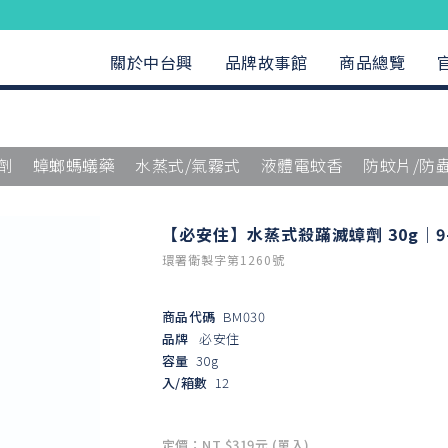
關於中台興
品牌故事館
商品總覽
劑
蟑螂螞蟻藥
水蒸式/氣霧式
液體電蚊香
防蚊片/防
【必安住】水蒸式殺蹣滅蟑劑 30g｜9-
環署衛製字第1260號
商品代碼
BM030
品牌
必安住
容量
30g
入/箱數
12
定價：NT $319元 (單入)