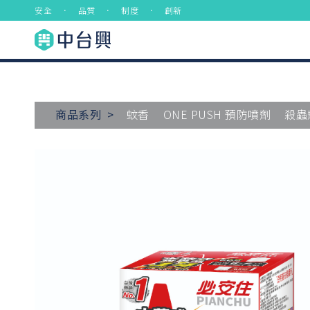
安全 ． 品質 ． 制度 ． 創新
商品系列 >
蚊香
ONE PUSH 預防噴劑
殺蟲