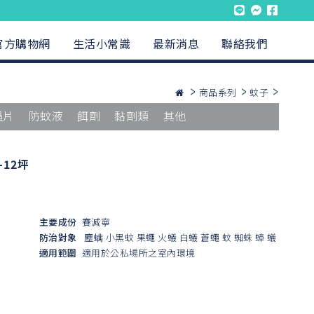
官方購物網
生活小常識
最新消息
聯絡我們
商品系列
蚊子
蟲片
防蚊液
餌劑
黏劑類
其他
12坪
主要成份
賽滅寧
防治對象
塵螨
小黑蚊
果蠅
火蟻
白蟻
蒼蠅
蚊
蜘蛛
蟑
蟻
適用範圍
適用於公私場所之室內環境