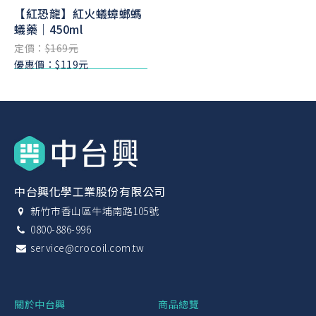
【紅恐龍】紅火蟻蟑螂螞
蟻藥｜450ml
定價：
$169元
優惠價：$119元
中台興化學工業股份有限公司
新竹市香山區牛埔南路105號
0800-886-996
service@crocoil.com.tw
關於中台興
商品總覽