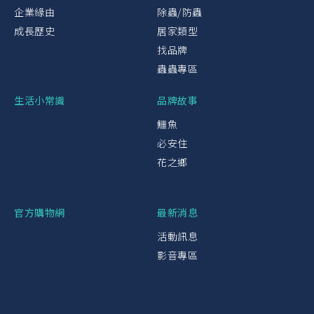
企業緣由
除蟲/防蟲
成長歷史
居家類型
找品牌
蟲蟲專區
生活小常識
品牌故事
鱷魚
必安住
花之鄉
官方購物網
最新消息
活動訊息
影音專區