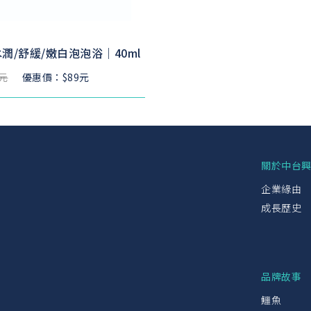
潤/舒緩/嫩白泡泡浴｜40ml
9元
優惠價：$89元
關於中台
企業緣由
成長歷史
品牌故事
鱷魚