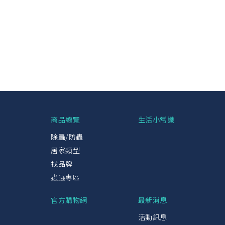
興
商品總覽
生活小常識
除蟲/防蟲
居家類型
找品牌
蟲蟲專區
官方購物網
最新消息
活動訊息