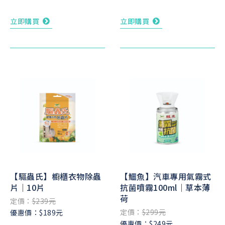
立即購買
立即購買
【驅蟲氏】櫥櫃衣物除蟲
【鱷魚】汽車專用氣霧式
片｜10片
抗菌噴霧100ml｜草本薄
荷
定價：
$239元
定價：
$299元
優惠價：$189元
優惠價：$249元