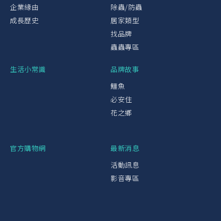
企業緣由
除蟲/防蟲
成長歷史
居家類型
找品牌
蟲蟲專區
生活小常識
品牌故事
鱷魚
必安住
花之鄉
官方購物網
最新消息
活動訊息
影音專區