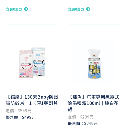
立即購買
立即購買
【孩樂】130天Baby防蚊
【鱷魚】汽車專用氣霧式
喵防蚊片｜1卡匣1藥劑片
除蟲噴霧100ml｜純白花
語
定價：
$549元
定價：
$299元
優惠價：$499元
優惠價：$249元