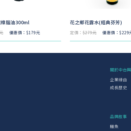
樟腦油300ml
花之鄉花露水(經典芬芳)
9元
優惠價：$179元
定價：
$279元
優惠價：$229
關於中台
企業緣由
成長歷史
品牌故事
鱷魚