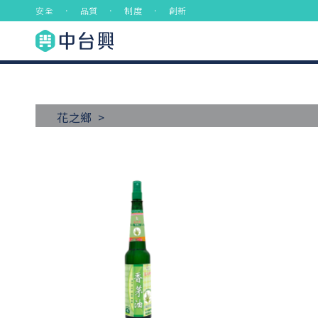
安全 ． 品質 ． 制度 ． 創新
花之鄉 >