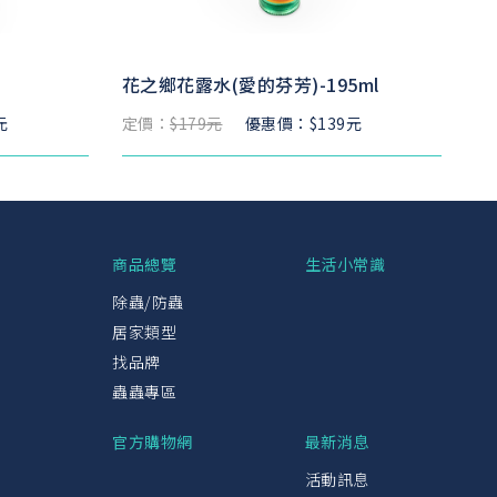
花之鄉花露水(愛的芬芳)-195ml
元
定價：
$179元
優惠價：$139元
興
商品總覽
生活小常識
除蟲/防蟲
居家類型
找品牌
蟲蟲專區
官方購物網
最新消息
活動訊息