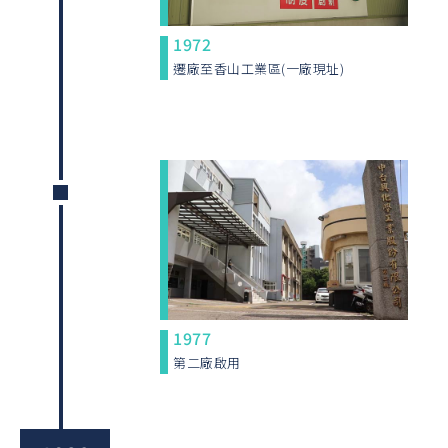
1972
遷廠至香山工業區(一廠現址)
1977
第二廠啟用