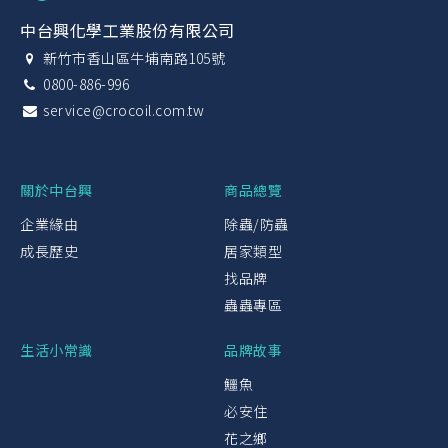
中台興化學工業股份有限公司
新竹市香山區牛埔南路105號
0800-886-996
service@crocoil.com.tw
關於中台興
商品總覽
企業緣由
除蟲/防蟲
成長歷史
居家類型
找品牌
蟲蟲專區
生活小常識
品牌故事
鱷魚
必安住
花之鄉