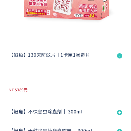
【鱷魚】130天防蚊片｜1卡匣1藥劑片
NT $389元
【鱷魚】不快害虫除蟲劑｜ 300ml
【鱷魚】天然除蟲菊殺蟲噴霧｜ 300ml