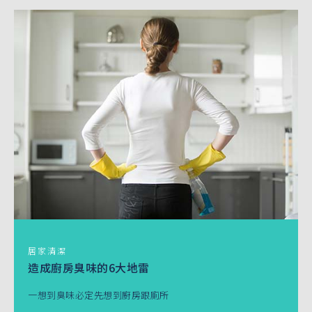
居家清潔
造成廚房臭味的6大地雷
一想到臭味必定先想到廚房跟廁所