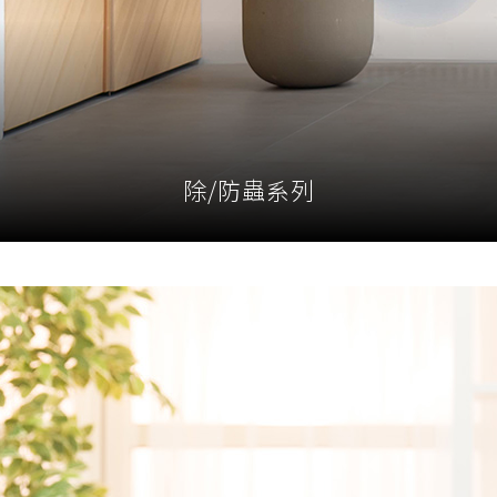
除/防蟲系列