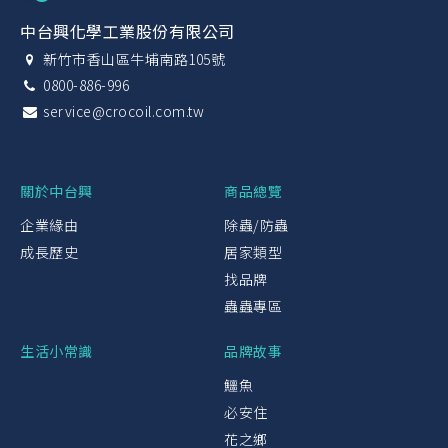
中台興化學工業股份有限公司
新竹市香山區牛埔南路105號
0800-886-996
service@crocoil.com.tw
關於中台興
商品總覽
企業緣由
除蟲/防蟲
成長歷史
居家類型
找品牌
蟲蟲專區
生活小常識
品牌故事
鱷魚
必安住
花之鄉