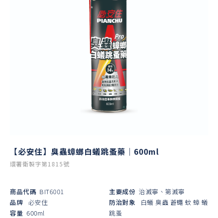
【必安住】臭蟲蟑螂白蟻跳蚤藥｜600ml
環署衛製字第1815號
商品代碼
BIT6001
主要成份
治滅寧、第滅寧
品牌
必安住
防治對象
白蟻
臭蟲
蒼蠅
蚊
蟑
蟻
容量
600ml
跳蚤