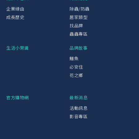
企業緣由
除蟲/防蟲
成長歷史
居家類型
找品牌
蟲蟲專區
生活小常識
品牌故事
鱷魚
必安住
花之鄉
官方購物網
最新消息
活動訊息
影音專區