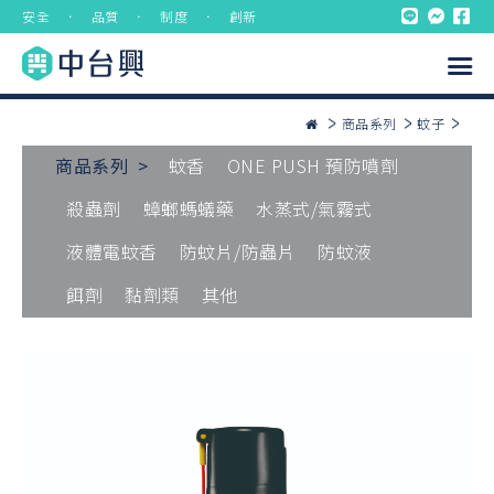
安全 ． 品質 ． 制度 ． 創新
商品系列
蚊子
商品系列 >
蚊香
ONE PUSH 預防噴劑
殺蟲劑
蟑螂螞蟻藥
水蒸式/氣霧式
液體電蚊香
防蚊片/防蟲片
防蚊液
餌劑
黏劑類
其他