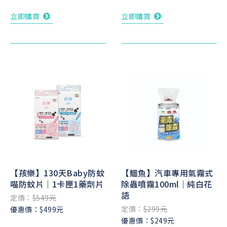
立即購買
立即購買
【孩樂】130天Baby防蚊
【鱷魚】汽車專用氣霧式
喵防蚊片｜1卡匣1藥劑片
除蟲噴霧100ml｜純白花
語
定價：
$549元
定價：
$299元
優惠價：$499元
優惠價：$249元