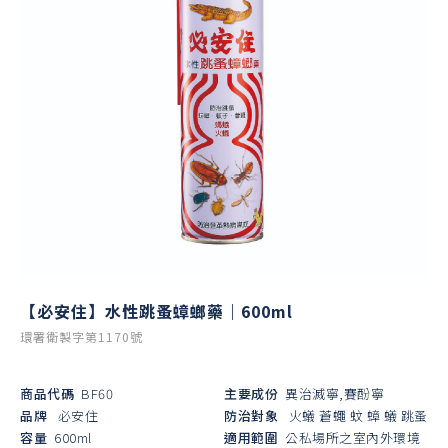
【必安住】水性跳蚤蟑螂藥｜600ml
環署衛製字第1170號
商品代碼
BF60
主要成份
異治滅寧,賽酚寧
品牌
必安住
防治對象
火蟻
蒼蠅
蚊
蟑
蟻
跳蚤
容量
600ml
適用範圍
公私場所之室內外環境