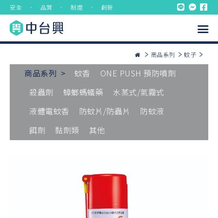
安全 ． 品質 ． 制度 ． 創新
商品系列
蚊子
商品系列 >
蚊香
ONE PUSH 預防噴劑
殺蟲劑
蟑螂螞蟻藥
水蒸式/氣霧式
液體電蚊香
防蚊片/防蟲片
防蚊液
餌劑
黏劑類
其他