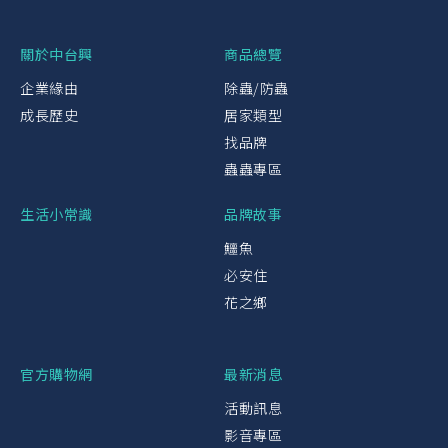
關於中台興
商品總覽
企業緣由
除蟲/防蟲
成長歷史
居家類型
找品牌
蟲蟲專區
生活小常識
品牌故事
鱷魚
必安住
花之鄉
官方購物網
最新消息
活動訊息
影音專區