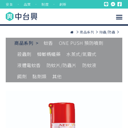
安全 ． 品質 ． 制度 ． 創新
商品系列
除蟲/防蟲
商品系列 >
蚊香
ONE PUSH 預防噴劑
殺蟲劑
蟑螂螞蟻藥
水蒸式/氣霧式
液體電蚊香
防蚊片/防蟲片
防蚊液
餌劑
黏劑類
其他