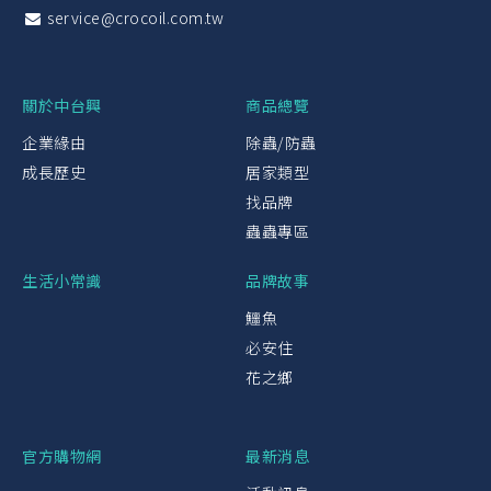
service@crocoil.com.tw
關於中台興
商品總覽
企業緣由
除蟲/防蟲
成長歷史
居家類型
找品牌
蟲蟲專區
生活小常識
品牌故事
鱷魚
必安住
花之鄉
官方購物網
最新消息