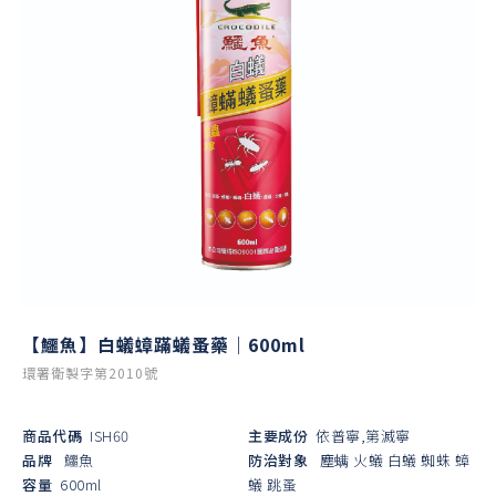
【鱷魚】白蟻蟑蹣蟻蚤藥｜600ml
環署衛製字第2010號
商品代碼
ISH60
主要成份
依普寧,第滅寧
品牌
鱷魚
防治對象
塵螨
火蟻
白蟻
蜘蛛
蟑
容量
600ml
蟻
跳蚤