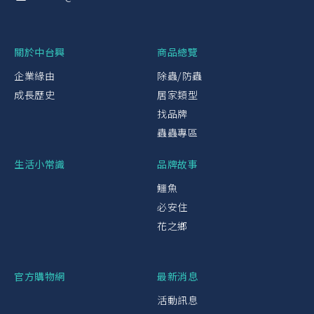
關於中台興
商品總覽
企業緣由
除蟲/防蟲
成長歷史
居家類型
找品牌
蟲蟲專區
生活小常識
品牌故事
鱷魚
必安住
花之鄉
官方購物網
最新消息
活動訊息