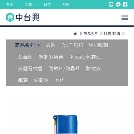
安全 ． 品質 ． 制度 ． 創新
商品系列
除蟲/防蟲
商品系列 >
蚊香
ONE PUSH 預防噴劑
殺蟲劑
蟑螂螞蟻藥
水蒸式/氣霧式
液體電蚊香
防蚊片/防蟲片
防蚊液
餌劑
黏劑類
其他