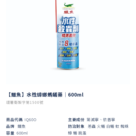
【鱷魚】水性蟑螂螞蟻藥｜600ml
環署衛製字第1500號
商品代碼
IQ60O
主要成份
第滅寧、依普寧
品牌
鱷魚
防治對象
恙蟲
火蟻
白蟻
蚊
蜘蛛
容量
600ml
蟑
蟻
跳蚤