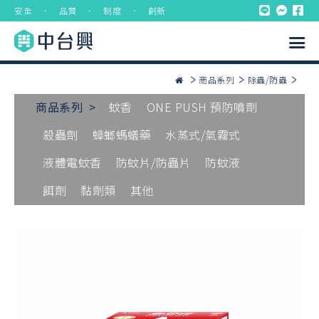
安全 ． 品質 ． 制度 ． 創新
商品系列
除蟲/防蟲
商品系列 >
蚊香
ONE PUSH 預防噴劑
殺蟲劑
蟑螂螞蟻藥
水蒸式/氣霧式
液體電蚊香
防蚊片/防蟲片
防蚊液
餌劑
黏劑類
其他