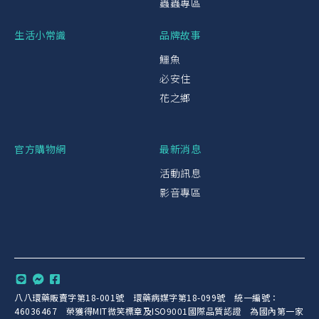
蟲蟲專區
生活小常識
品牌故事
鱷魚
必安住
花之鄉
官方購物網
最新消息
活動訊息
影音專區
八八環藥販賣字第18-001號 環藥病媒字第18-099號 統一編號：
46036467 榮獲得MIT微笑標章及ISO9001國際品質認證 為國內第一家