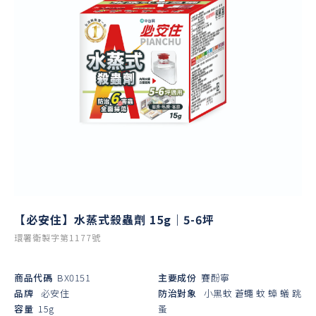
【必安住】水蒸式殺蟲劑 15g｜5-6坪
環署衛製字第1177號
商品代碼
BX0151
主要成份
賽酚寧
品牌
必安住
防治對象
小黑蚊
蒼蠅
蚊
蟑
蟻
跳
容量
15g
蚤