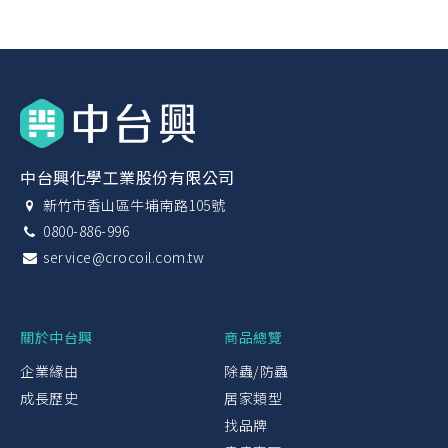
中台興化學工業股份有限公司
新竹市香山區牛埔南路105號
0800-886-996
service@crocoil.com.tw
關於中台興
商品總覽
企業緣由
除蟲/防蟲
成長歷史
居家類型
找品牌