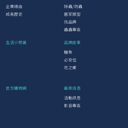
企業緣由
除蟲/防蟲
成長歷史
居家類型
找品牌
蟲蟲專區
生活小常識
品牌故事
鱷魚
必安住
花之鄉
官方購物網
最新消息
活動訊息
影音專區