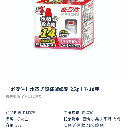
【必安住】水蒸式殺蹣滅蟑劑 25g｜7-10坪
環署衛製字第1260號
商品代碼
BM025
主要成份
賽滅寧
品牌
必安住
防治對象
塵螨
小黑蚊
果蠅
火蟻
容量
25g
白蟻
蒼蠅
蚊
蜘蛛
蟑
蟻