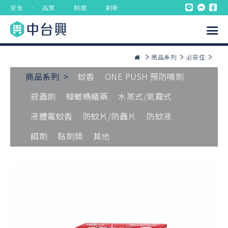
安全 ． 品質 ． 制度 ． 創新
商品系列
必安住
商品系列 >
蚊香
ONE PUSH 預防噴劑
殺蟲劑
蟑螂螞蟻藥
水蒸式/氣霧式
液體電蚊香
防蚊片/防蟲片
防蚊液
餌劑
黏劑類
其他