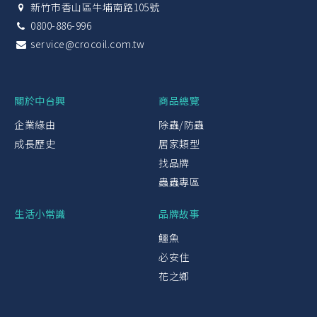
新竹市香山區牛埔南路105號
0800-886-996
service@crocoil.com.tw
關於中台興
商品總覽
企業緣由
除蟲/防蟲
成長歷史
居家類型
找品牌
蟲蟲專區
生活小常識
品牌故事
鱷魚
必安住
花之鄉