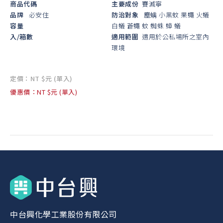
商品代碼
主要成份
賽滅寧
品牌
必安住
防治對象
塵螨
小黑蚊
果蠅
火蟻
容量
白蟻
蒼蠅
蚊
蜘蛛
蟑
蟻
入/箱數
適用範圍
適用於公私場所之室內
環境
定價：NT $元 (單入)
優惠價：NT $元 (單入)
中台興化學工業股份有限公司