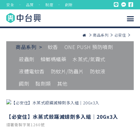
安全 ． 品質 ． 制度 ． 創新
商品系列
必安住
商品系列 >
蚊香
ONE PUSH 預防噴劑
殺蟲劑
蟑螂螞蟻藥
水蒸式/氣霧式
液體電蚊香
防蚊片/防蟲片
防蚊液
餌劑
黏劑類
其他
【必安住】水蒸式殺蹣滅蟑劑多入組｜20Gx3入
環署衛製字第1260號