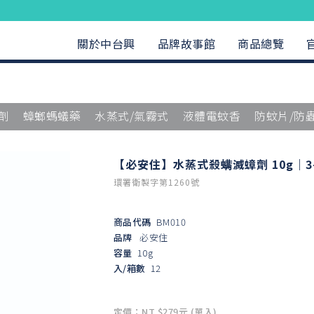
關於中台興
品牌故事館
商品總覽
劑
蟑螂螞蟻藥
水蒸式/氣霧式
液體電蚊香
防蚊片/防
【必安住】水蒸式殺螨滅蟑劑 10g｜3
環署衛製字第1260號
商品代碼
BM010
品牌
必安住
容量
10g
入/箱數
12
定價：NT $279元 (單入)