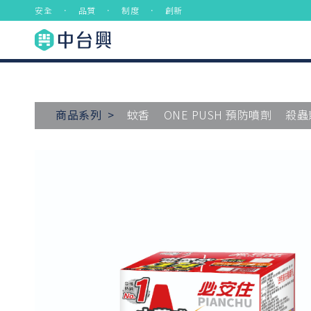
安全 ． 品質 ． 制度 ． 創新
商品系列 >
蚊香
ONE PUSH 預防噴劑
殺蟲