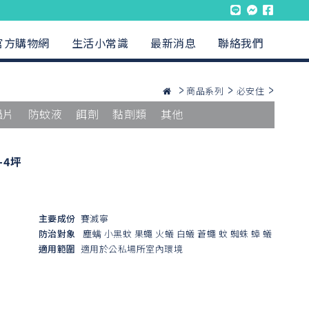
官方購物網
生活小常識
最新消息
聯絡我們
商品系列
必安住
蟲片
防蚊液
餌劑
黏劑類
其他
-4坪
主要成份
賽滅寧
防治對象
塵螨
小黑蚊
果蠅
火蟻
白蟻
蒼蠅
蚊
蜘蛛
蟑
蟻
適用範圍
適用於公私場所室內環境