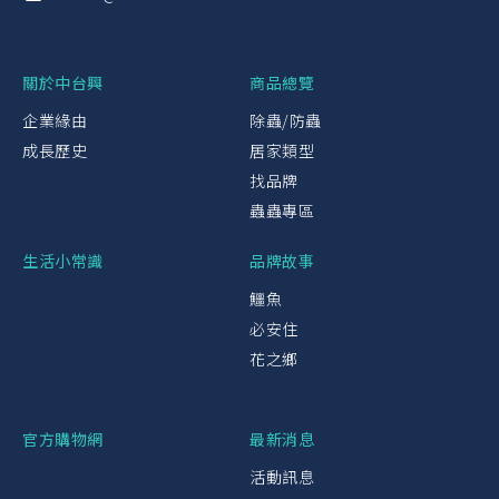
關於中台興
商品總覽
企業緣由
除蟲/防蟲
成長歷史
居家類型
找品牌
蟲蟲專區
生活小常識
品牌故事
鱷魚
必安住
花之鄉
官方購物網
最新消息
活動訊息