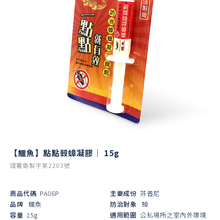
【鱷魚】點點殺蟑凝膠｜ 15g
環署衛製字第2203號
商品代碼
PA06P
主要成份
芬普尼
品牌
鱷魚
防治對象
蟑
容量
15g
適用範圍
公私場所之室內外環境