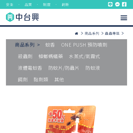
安全 ． 品質 ． 制度 ． 創新
商品系列
蟲蟲專區
商品系列 >
蚊香
ONE PUSH 預防噴劑
殺蟲劑
蟑螂螞蟻藥
水蒸式/氣霧式
液體電蚊香
防蚊片/防蟲片
防蚊液
餌劑
黏劑類
其他