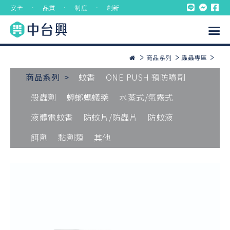
安全 ． 品質 ． 制度 ． 創新
商品系列
蟲蟲專區
商品系列 >
蚊香
ONE PUSH 預防噴劑
殺蟲劑
蟑螂螞蟻藥
水蒸式/氣霧式
液體電蚊香
防蚊片/防蟲片
防蚊液
餌劑
黏劑類
其他