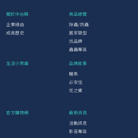
關於中台興
商品總覽
企業緣由
除蟲/防蟲
成長歷史
居家類型
找品牌
蟲蟲專區
生活小常識
品牌故事
鱷魚
必安住
花之鄉
官方購物網
最新消息
活動訊息
影音專區