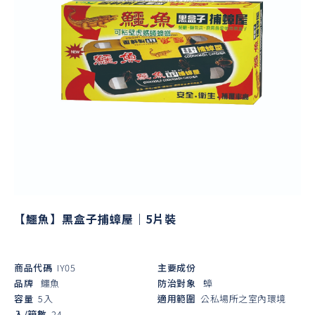
【鱷魚】黑盒子捕蟑屋｜5片裝
商品代碼
IY05
主要成份
品牌
鱷魚
防治對象
蟑
容量
5入
適用範圍
公私場所之室內環境
入/箱數
24