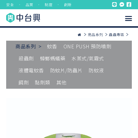
安全 ． 品質 ． 制度 ． 創新
商品系列
蟲蟲專區
商品系列 >
蚊香
ONE PUSH 預防噴劑
殺蟲劑
蟑螂螞蟻藥
水蒸式/氣霧式
液體電蚊香
防蚊片/防蟲片
防蚊液
餌劑
黏劑類
其他