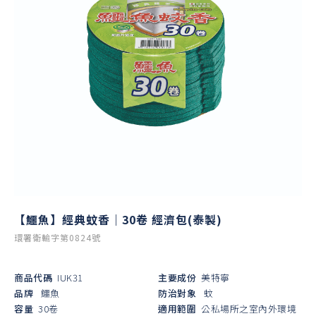
【鱷魚】經典蚊香｜30卷 經濟包(泰製)
環署衛輸字第0824號
商品代碼
IUK31
主要成份
美特寧
品牌
鱷魚
防治對象
蚊
容量
30卷
適用範圍
公私場所之室內外環境