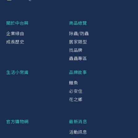
關於中台興
商品總覽
企業緣由
除蟲/防蟲
成長歷史
居家類型
找品牌
蟲蟲專區
生活小常識
品牌故事
鱷魚
必安住
花之鄉
官方購物網
最新消息
活動訊息