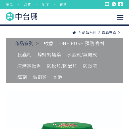
安全 ． 品質 ． 制度 ． 創新
商品系列
蟲蟲專區
商品系列 >
蚊香
ONE PUSH 預防噴劑
殺蟲劑
蟑螂螞蟻藥
水蒸式/氣霧式
液體電蚊香
防蚊片/防蟲片
防蚊液
餌劑
黏劑類
其他