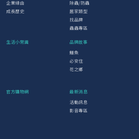
企業緣由
除蟲/防蟲
成長歷史
居家類型
找品牌
蟲蟲專區
生活小常識
品牌故事
鱷魚
必安住
花之鄉
官方購物網
最新消息
活動訊息
影音專區