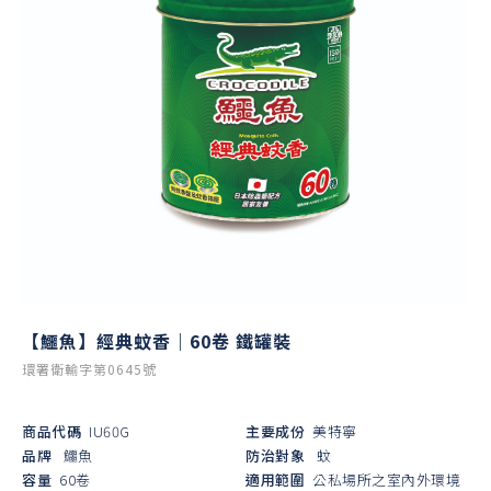
【鱷魚】經典蚊香｜60卷 鐵罐裝
環署衛輸字第0645號
商品代碼
IU60G
主要成份
美特寧
品牌
鱷魚
防治對象
蚊
容量
60卷
適用範圍
公私場所之室內外環境