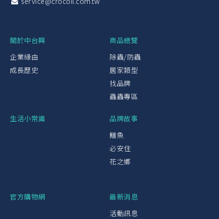
service@crocoil.com.tw
關於中台興
商品總覽
企業緣由
除蟲/防蟲
成長歷史
居家類型
找品牌
蟲蟲專區
生活小常識
品牌故事
鱷魚
必安住
花之鄉
官方購物網
最新消息
活動訊息