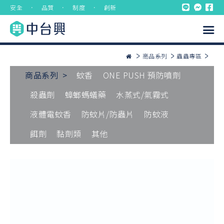
安全 ． 品質 ． 制度 ． 創新
商品系列
蟲蟲專區
商品系列 >
蚊香
ONE PUSH 預防噴劑
殺蟲劑
蟑螂螞蟻藥
水蒸式/氣霧式
液體電蚊香
防蚊片/防蟲片
防蚊液
餌劑
黏劑類
其他