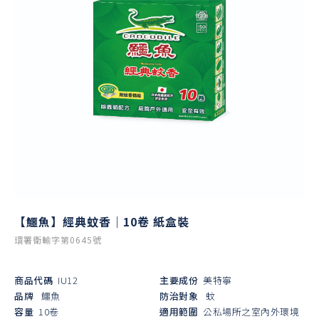
【鱷魚】經典蚊香｜10卷 紙盒裝
環署衛輸字第0645號
商品代碼
IU12
主要成份
美特寧
品牌
鱷魚
防治對象
蚊
容量
10卷
適用範圍
公私場所之室內外環境