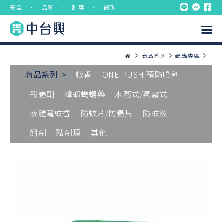
安全 ． 品質 ． 制度 ． 創新
商品系列
蟲蟲專區
商品系列 >
蚊香
ONE PUSH 預防噴劑
殺蟲劑
蟑螂螞蟻藥
水蒸式/氣霧式
液體電蚊香
防蚊片/防蟲片
防蚊液
餌劑
黏劑類
其他