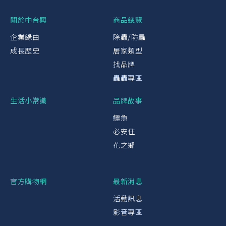
關於中台興
商品總覽
企業緣由
除蟲/防蟲
成長歷史
居家類型
找品牌
蟲蟲專區
生活小常識
品牌故事
鱷魚
必安住
花之鄉
官方購物網
最新消息
活動訊息
影音專區