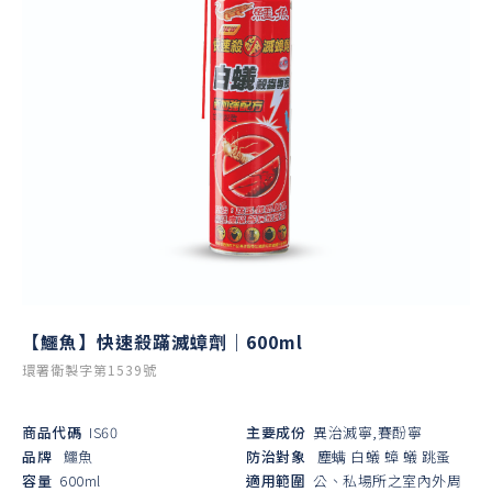
【鱷魚】快速殺蹣滅蟑劑｜600ml
環署衛製字第1539號
商品代碼
IS60
主要成份
異治滅寧,賽酚寧
品牌
鱷魚
防治對象
塵螨
白蟻
蟑
蟻
跳蚤
容量
600ml
適用範圍
公、私場所之室內外周