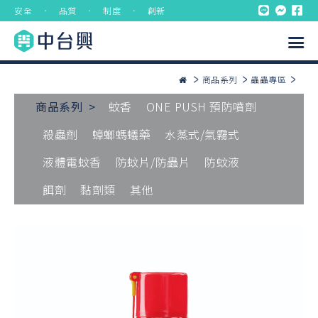
安全 ． 品質 ． 制度 ． 創新
商品系列
蟲蟲專區
商品系列 >
蚊香
ONE PUSH 預防噴劑
殺蟲劑
蟑螂螞蟻藥
水蒸式/氣霧式
液體電蚊香
防蚊片/防蟲片
防蚊液
餌劑
黏劑類
其他