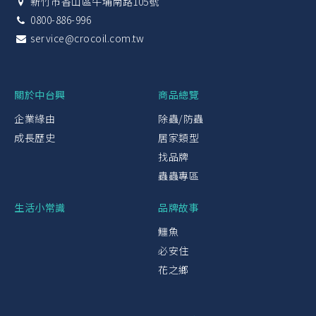
新竹市香山區牛埔南路105號
0800-886-996
service@crocoil.com.tw
關於中台興
商品總覽
企業緣由
除蟲/防蟲
成長歷史
居家類型
找品牌
蟲蟲專區
生活小常識
品牌故事
鱷魚
必安住
花之鄉