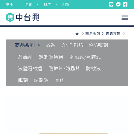
安全 ． 品質 ． 制度 ． 創新
商品系列
蟲蟲專區
商品系列 >
蚊香
ONE PUSH 預防噴劑
殺蟲劑
蟑螂螞蟻藥
水蒸式/氣霧式
液體電蚊香
防蚊片/防蟲片
防蚊液
餌劑
黏劑類
其他