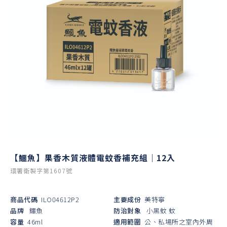
【鱷魚】果香木質液體電蚊香補充組｜12入
環署衛製字第1607號
商品代碼
ILO04612P2
主要成份
美特寧
品牌
鱷魚
防治對象
小黑蚊
蚊
容量
46ml
適用範圍
公、私場所之室內外周