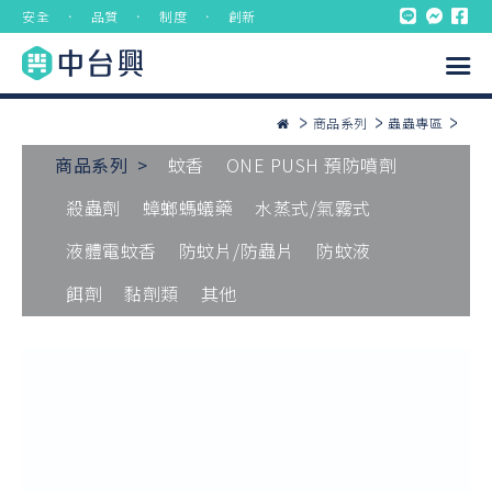
安全 ． 品質 ． 制度 ． 創新
商品系列
蟲蟲專區
商品系列 >
蚊香
ONE PUSH 預防噴劑
殺蟲劑
蟑螂螞蟻藥
水蒸式/氣霧式
液體電蚊香
防蚊片/防蟲片
防蚊液
餌劑
黏劑類
其他