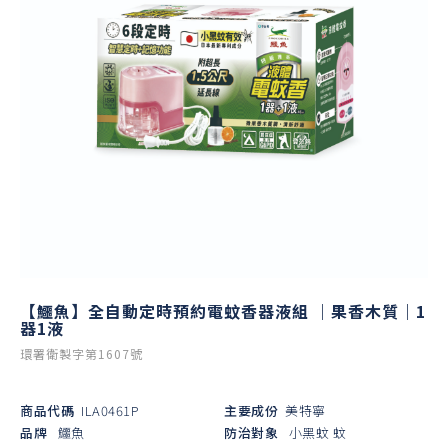
【鱷魚】全自動定時預約電蚊香器液組 ｜果香木質｜1
器1液
環署衛製字第1607號
商品代碼
ILA0461P
主要成份
美特寧
品牌
鱷魚
防治對象
小黑蚊
蚊