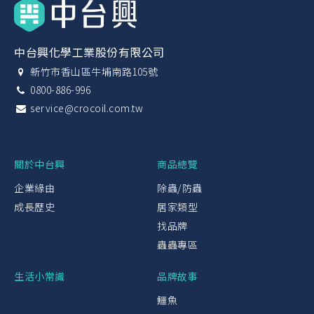
中台興化學工業股份有限公司
新竹市香山區牛埔南路105號
0800-886-996
service@crocoil.com.tw
關於中台興
商品總覽
企業緣由
除蟲/防蟲
成長歷史
居家類型
找品牌
蟲蟲專區
生活小常識
品牌故事
鱷魚