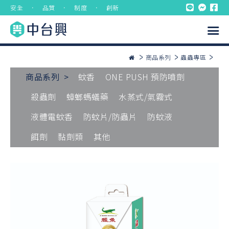
安全 ． 品質 ． 制度 ． 創新
商品系列
蟲蟲專區
商品系列 >
蚊香
ONE PUSH 預防噴劑
殺蟲劑
蟑螂螞蟻藥
水蒸式/氣霧式
液體電蚊香
防蚊片/防蟲片
防蚊液
餌劑
黏劑類
其他