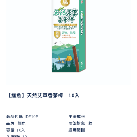
【鱷魚】天然艾草香茅棒｜10入
商品代碼
IDE10P
主要成份
品牌
鱷魚
防治對象
蚊
容量
10入
適用範圍
入/箱數
12