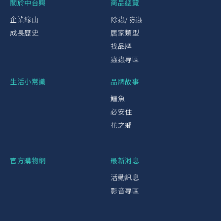
關於中台興
商品總覽
企業緣由
除蟲/防蟲
成長歷史
居家類型
找品牌
蟲蟲專區
生活小常識
品牌故事
鱷魚
必安住
花之鄉
官方購物網
最新消息
活動訊息
影音專區