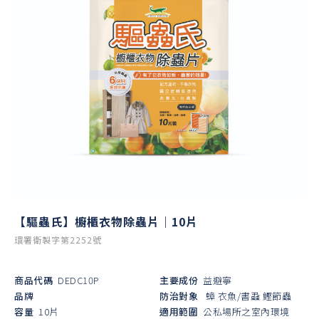
【驅蟲氏】櫥櫃衣物除蟲片｜10片
環署衛製字第2252號
商品代碼
DEDC10P
主要成份
益避寧
品牌
防治對象
蟑
衣魚/書蝨
鰹節蟲
容量
10片
適用範圍
公私場所之室內環境