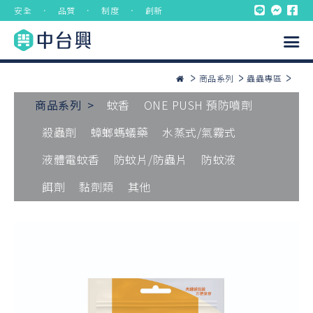
安全 ． 品質 ． 制度 ． 創新
商品系列
蟲蟲專區
商品系列 >
蚊香
ONE PUSH 預防噴劑
殺蟲劑
蟑螂螞蟻藥
水蒸式/氣霧式
液體電蚊香
防蚊片/防蟲片
防蚊液
餌劑
黏劑類
其他