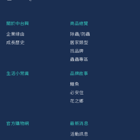
關於中台興
商品總覽
企業緣由
除蟲/防蟲
成長歷史
居家類型
找品牌
蟲蟲專區
生活小常識
品牌故事
鱷魚
必安住
花之鄉
官方購物網
最新消息
活動訊息