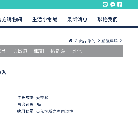
官方購物網
生活小常識
最新消息
聯絡我們
商品系列
蟲蟲專區
蟲片
防蚊液
餌劑
黏劑類
其他
8入
主要成份
愛美松
防治對象
蟑
適用範圍
公私場所之室內環境