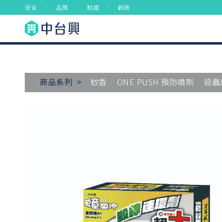
安全 ． 品質 ． 制度 ． 創新
商品系列 >
蚊香
ONE PUSH 預防噴劑
殺蟲