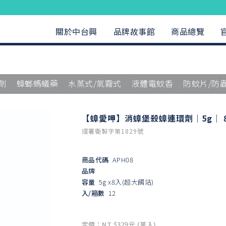
關於中台興
品牌故事館
商品總覽
劑
蟑螂螞蟻藥
水蒸式/氣霧式
液體電蚊香
防蚊片/防
【蟑愛呷】消蟑堡殺蟑連環劑｜5g｜ 
環署衛製字第1829號
商品代碼
APH08
品牌
容量
5g x8入(超大餌站)
入/箱數
12
定價：NT $329元 (單入)