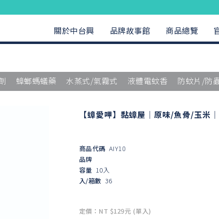
關於中台興
品牌故事館
商品總覽
劑
蟑螂螞蟻藥
水蒸式/氣霧式
液體電蚊香
防蚊片/防
【蟑愛呷】黏蟑屋｜原味/魚骨/玉米｜
商品代碼
AIY10
品牌
容量
10入
入/箱數
36
定價：NT $129元 (單入)