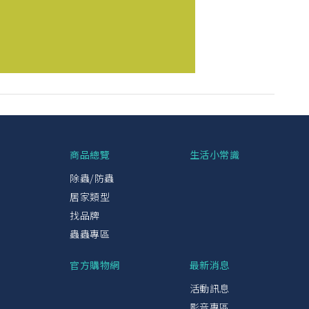
興
商品總覽
生活小常識
除蟲/防蟲
居家類型
找品牌
蟲蟲專區
官方購物網
最新消息
活動訊息
影音專區