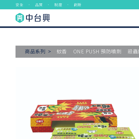
安全 ． 品質 ． 制度 ． 創新
商品系列 >
蚊香
ONE PUSH 預防噴劑
殺蟲