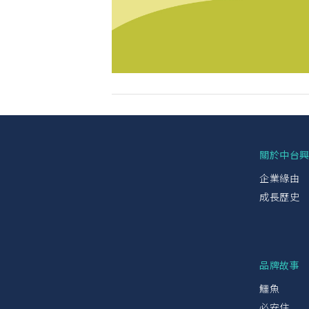
關於中台
企業緣由
成長歷史
品牌故事
鱷魚
必安住