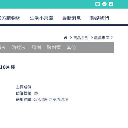
官方購物網
生活小常識
最新消息
聯絡我們
商品系列
蟲蟲專區
蟲片
防蚊液
餌劑
黏劑類
其他
10片裝
主要成份
防治對象
蟑
適用範圍
公私場所之室內環境