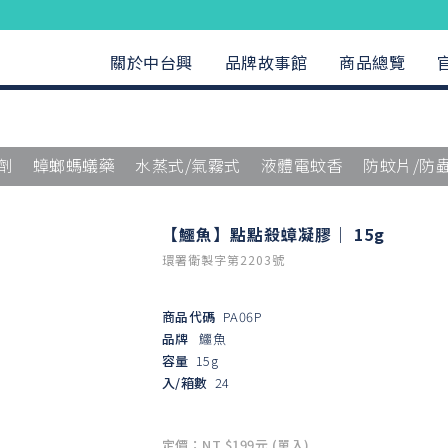
關於中台興
品牌故事館
商品總覽
劑
蟑螂螞蟻藥
水蒸式/氣霧式
液體電蚊香
防蚊片/防
【鱷魚】點點殺蟑凝膠｜ 15g
環署衛製字第2203號
商品代碼
PA06P
品牌
鱷魚
容量
15g
入/箱數
24
定價：NT $199元 (單入)