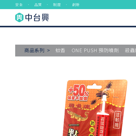
安全 ． 品質 ． 制度 ． 創新
商品系列 >
蚊香
ONE PUSH 預防噴劑
殺蟲