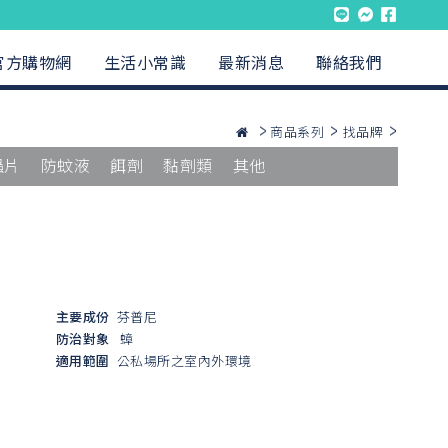
官方購物網
生活小常識
最新消息
聯絡我們
商品系列
找品牌
蟲片
防蚊液
餌劑
黏劑類
其他
主要成份
芬普尼
防治對象
蟑
適用範圍
公私場所之室內外環境