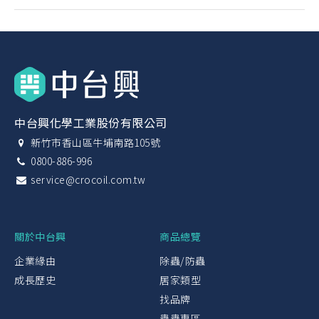
中台興化學工業股份有限公司
新竹市香山區牛埔南路105號
0800-886-996
service@crocoil.com.tw
關於中台興
商品總覽
企業緣由
除蟲/防蟲
成長歷史
居家類型
找品牌
蟲蟲專區