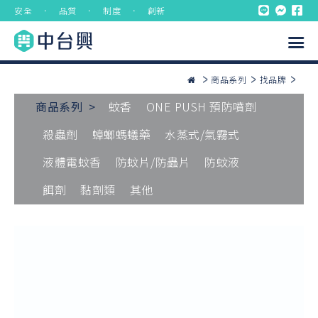
安全 ． 品質 ． 制度 ． 創新
商品系列
找品牌
商品系列 >
蚊香
ONE PUSH 預防噴劑
殺蟲劑
蟑螂螞蟻藥
水蒸式/氣霧式
液體電蚊香
防蚊片/防蟲片
防蚊液
餌劑
黏劑類
其他