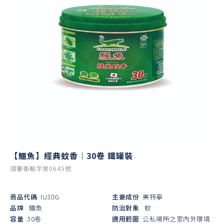
【鱷魚】經典蚊香｜30卷 鐵罐裝
環署衛輸字第0645號
商品代碼
IU30G
主要成份
美特寧
品牌
鱷魚
防治對象
蚊
容量
30卷
適用範圍
公私場所之室內外環境