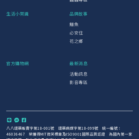
生活小常識
品牌故事
鱷魚
必安住
花之鄉
官方購物網
最新消息
活動訊息
影音專區
八八環藥販賣字第18-001號 環藥病媒字第18-099號 統一編號：
46036467 榮獲得MIT微笑標章及ISO9001國際品質認證 為國內第一家