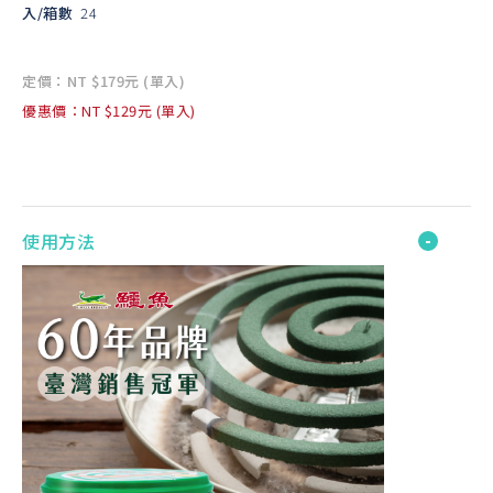
入/箱數
24
定價：NT $179元 (單入)
優惠價：NT $129元 (單入)
使用方法