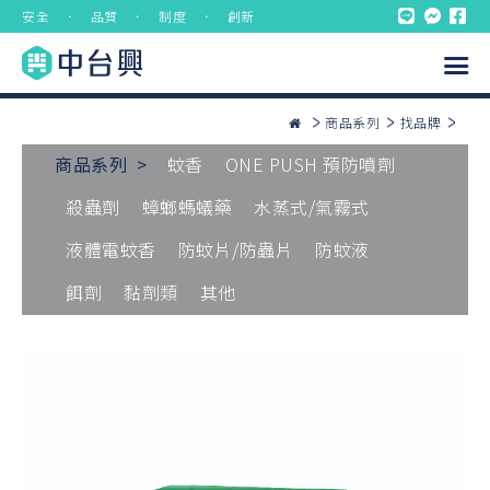
安全 ． 品質 ． 制度 ． 創新
商品系列
找品牌
商品系列 >
蚊香
ONE PUSH 預防噴劑
殺蟲劑
蟑螂螞蟻藥
水蒸式/氣霧式
液體電蚊香
防蚊片/防蟲片
防蚊液
餌劑
黏劑類
其他