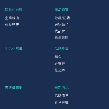
關於中台興
商品總覽
企業緣由
除蟲/防蟲
成長歷史
居家類型
找品牌
蟲蟲專區
生活小常識
品牌故事
鱷魚
必安住
花之鄉
官方購物網
最新消息
活動訊息
影音專區