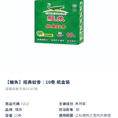
【鱷魚】經典蚊香｜10卷 紙盒裝
環署衛輸字第0645號
商品代碼
IU12
主要成份
美特寧
品牌
鱷魚
防治對象
蚊
容量
10卷
適用範圍
公私場所之室內外環境