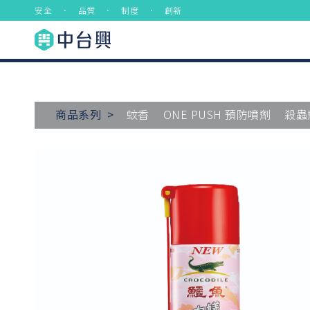
安全 ． 品質 ． 制度 ． 創新
商品系列 >
蚊香
ONE PUSH 預防噴劑
殺蟲