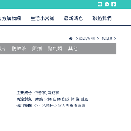
官方購物網
生活小常識
最新消息
聯絡我們
商品系列
找品牌
蟲片
防蚊液
餌劑
黏劑類
其他
主要成份
依普寧,第滅寧
防治對象
塵螨
火蟻
白蟻
蜘蛛
蟑
蟻
跳蚤
適用範圍
公、私場所之室內外周圍環境