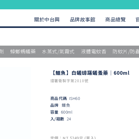
關於中台興
品牌故事館
商品總覽
劑
蟑螂螞蟻藥
水蒸式/氣霧式
液體電蚊香
防蚊片/防
【鱷魚】白蟻蟑蹣蟻蚤藥｜600ml
環署衛製字第2010號
商品代碼
ISH60
品牌
鱷魚
容量
600ml
入/箱數
24
定價：NT $249元 (單入)