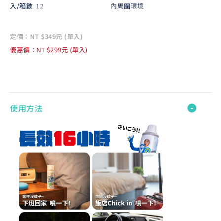
入/箱數
12
內周圍環境
定價：NT $349元 (單入)
優惠價：NT $299元 (單入)
使用方法