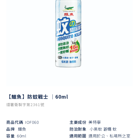
【鱷魚】防蚊戰士 ｜60ml
環署衛製字第2361號
商品代碼
IOF060
主要成份
美特寧
品牌
鱷魚
防治對象
小黑蚊
蒼蠅
蚊
容量
60ml
適用範圍
適用於公、私場所之室