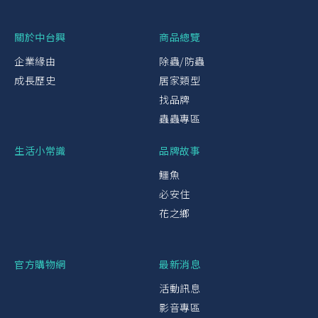
關於中台興
商品總覽
企業緣由
除蟲/防蟲
成長歷史
居家類型
找品牌
蟲蟲專區
生活小常識
品牌故事
鱷魚
必安住
花之鄉
官方購物網
最新消息
活動訊息
影音專區