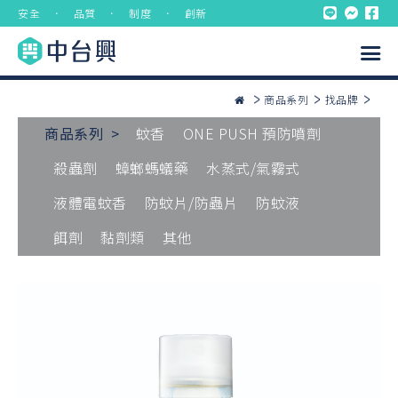
安全 ． 品質 ． 制度 ． 創新
商品系列
找品牌
商品系列 >
蚊香
ONE PUSH 預防噴劑
殺蟲劑
蟑螂螞蟻藥
水蒸式/氣霧式
液體電蚊香
防蚊片/防蟲片
防蚊液
餌劑
黏劑類
其他