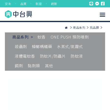
安全 ． 品質 ． 制度 ． 創新
商品系列
找品牌
商品系列 >
蚊香
ONE PUSH 預防噴劑
殺蟲劑
蟑螂螞蟻藥
水蒸式/氣霧式
液體電蚊香
防蚊片/防蟲片
防蚊液
餌劑
黏劑類
其他