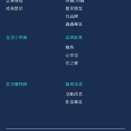
企業緣由
除蟲/防蟲
成長歷史
居家類型
找品牌
蟲蟲專區
生活小常識
品牌故事
鱷魚
必安住
花之鄉
官方購物網
最新消息
活動訊息
影音專區