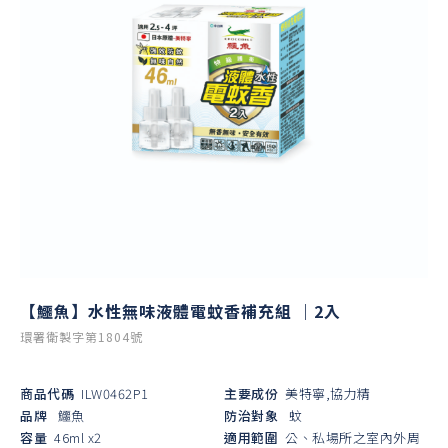
【鱷魚】水性無味液體電蚊香補充組 ｜2入
環署衛製字第1804號
商品代碼
ILW0462P1
主要成份
美特寧,協力精
品牌
鱷魚
防治對象
蚊
容量
46ml x2
適用範圍
公、私場所之室內外周