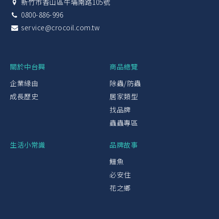
新竹市香山區牛埔南路105號
0800-886-996
service@crocoil.com.tw
關於中台興
商品總覽
企業緣由
除蟲/防蟲
成長歷史
居家類型
找品牌
蟲蟲專區
生活小常識
品牌故事
鱷魚
必安住
花之鄉