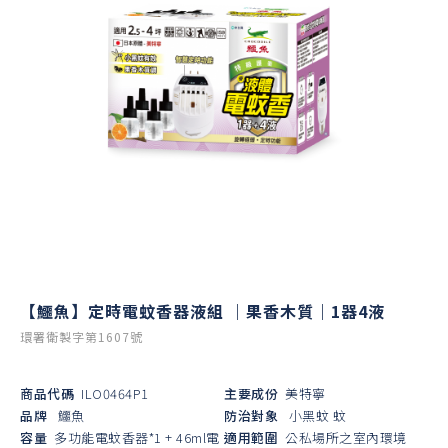
【鱷魚】定時電蚊香器液組 ｜果香木質｜1器4液
環署衛製字第1607號
商品代碼
ILO0464P1
主要成份
美特寧
品牌
鱷魚
防治對象
小黑蚊
蚊
容量
多功能電蚊香器*1 + 46ml電
適用範圍
公私場所之室內環境