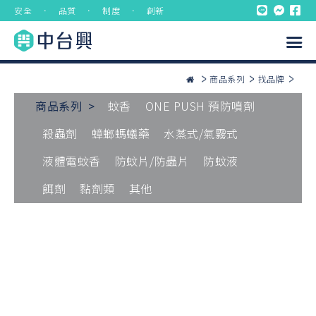
安全 ． 品質 ． 制度 ． 創新
商品系列
找品牌
商品系列 >
蚊香
ONE PUSH 預防噴劑
殺蟲劑
蟑螂螞蟻藥
水蒸式/氣霧式
液體電蚊香
防蚊片/防蟲片
防蚊液
餌劑
黏劑類
其他