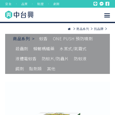
安全 ． 品質 ． 制度 ． 創新
商品系列
找品牌
商品系列 >
蚊香
ONE PUSH 預防噴劑
殺蟲劑
蟑螂螞蟻藥
水蒸式/氣霧式
液體電蚊香
防蚊片/防蟲片
防蚊液
餌劑
黏劑類
其他