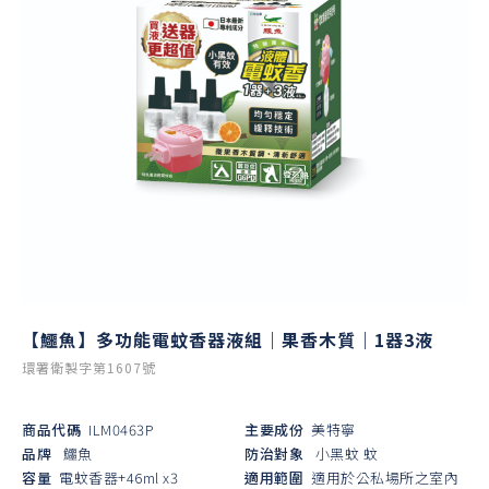
【鱷魚】多功能電蚊香器液組｜果香木質｜1器3液
環署衛製字第1607號
商品代碼
ILM0463P
主要成份
美特寧
品牌
鱷魚
防治對象
小黑蚊
蚊
容量
電蚊香器+46ml x3
適用範圍
適用於公私場所之室內