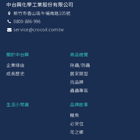
中台興化學工業股份有限公司
新竹市香山區牛埔南路105號
0800-886-996
service@crocoil.com.tw
關於中台興
商品總覽
企業緣由
除蟲/防蟲
成長歷史
居家類型
找品牌
蟲蟲專區
生活小常識
品牌故事
鱷魚
必安住
花之鄉