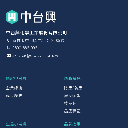
中台興化學工業股份有限公司
新竹市香山區牛埔南路105號
0800-886-996
service@crocoil.com.tw
關於中台興
商品總覽
企業緣由
除蟲/防蟲
成長歷史
居家類型
找品牌
蟲蟲專區
生活小常識
品牌故事