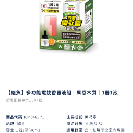
【鱷魚】多功能電蚊香器液組｜果香木質｜1器1液
環署衛製字第1607號
商品代碼
ILM0461P1
主要成份
美特寧
品牌
鱷魚
防治對象
小黑蚊
蚊
容量
1器1液(46ml)
適用範圍
公、私場所之室內周圍