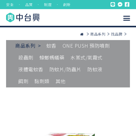
安全 ． 品質 ． 制度 ． 創新
商品系列
找品牌
商品系列 >
蚊香
ONE PUSH 預防噴劑
殺蟲劑
蟑螂螞蟻藥
水蒸式/氣霧式
液體電蚊香
防蚊片/防蟲片
防蚊液
餌劑
黏劑類
其他